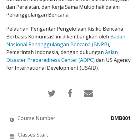
dan Peralatan, dan Kerja Sama Multipihak dalam
Penanggulangan Bencana.
Pelatihan ‘Pengantar Pengelolaan Risiko Bencana
Berbasis Komunitas’ ini dikembangkan oleh
Badan
Nasional Penanggulangan Bencana (BNPB)
,
Pemerintah Indonesia, dengan dukungan
Asian
Disaster Preparedness Center (ADPC)
dan US Agency
for International Development (USAID).
Tweet
Post
Email
that
a
someone
you've
Facebook
to
enrolled
message
say
in
to
you've
this
say
enrolled
Course Number
DMB001
course
you've
in
enrolled
this
in
course
this
Classes Start